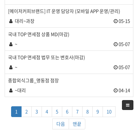
[메이저커피브랜드] IT 운영 담당자 (모바일 APP 운영/관리)
대리~과장
05-15
국내 TOP 면세점 상품 MD(마감)
~
05-07
국내 TOP 면세점 법무 또는 변호사(마감)
~
05-07
종합외식그룹_명동점 점장
~대리
04-14
열린
페이지
페이지
페이지
페이지
페이지
페이지
페이지
페이지
페이지
페이지
1
2
3
4
5
6
7
8
9
10
다음
맨끝