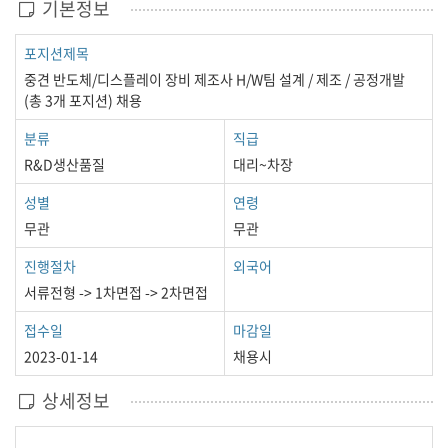
기본정보
포지션제목
중견 반도체/디스플레이 장비 제조사 H/W팀 설계 / 제조 / 공정개발
(총 3개 포지션) 채용
분류
직급
R&D생산품질
대리~차장
성별
연령
무관
무관
진행절차
외국어
서류전형 -> 1차면접 -> 2차면접
접수일
마감일
2023-01-14
채용시
상세정보