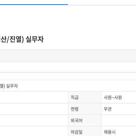
산/진열) 실무자
열) 실무자
직급
사원~사원
연령
무관
외국어
마감일
채용시