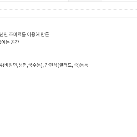
과 천연 조미료를 이용해 만든
보이는 공간
면류(비빔면,생면,국수등), 간편식(샐러드, 죽)등등