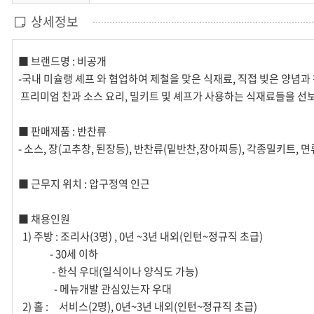
상세정보
■ 브랜드명 : 비공개
-국내 미슐랭 셰프 와 협업하여 제철을 맞은 식재료, 직접 빚은 양념
프리미엄 찬과 소스 요리, 밀키트 및 셰프가 사용하는 식재료들을 선
■ 판매제품 : 반찬류
- 소스, 장(고추창, 된장등), 반찬류(밑반찬,장아찌등), 각종밀키트, 
■ 근무지 위치 : 압구정역 인근
■ 채용인원
1) 주방 : 조리사(3명) , 0년 ~3년 내외(인턴~정규직 초급)
- 30세 이하
- 한식 우대(일식이나 양식도 가능)
- 메뉴개발 관심있는자 우대
2) 홀 : 서비스(2명), 0년~3년 내외(인턴~정규직 초급)