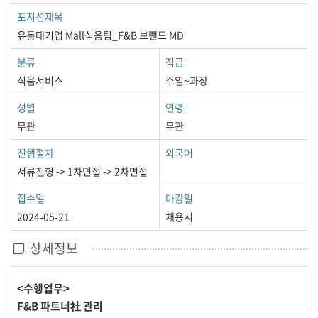
포지션제목
유통대기업 Mall식음팀_F&B 브랜드 MD
분류
직급
식음서비스
주임~과장
성별
연령
무관
무관
진행절차
외국어
서류전형 -> 1차면접 -> 2차면접
접수일
마감일
2024-05-21
채용시
상세정보
<수행업무>
F&B 파트너社 관리