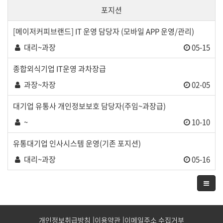
포지션
[메이저커피브랜드] IT 운영 담당자 (모바일 APP 운영/관리)
대리~과장
05-15
종합외식기업 IT운영 과차장급
과장~차장
02-05
대기업 유통사 개인정보보호 담당자(주임~과장급)
~
10-10
유통대기업 인사시스템 운영(기존 포지션)
대리~과장
05-16
개인정보취급방침
이용약관
이메일주소 수집거부